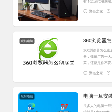
看下怎么把电脑速
聚链之家
360浏览器
玩转电脑
360浏览器怎么彻底
器，弹窗广告一大
菜，还都是你不爱..
聚链之家
玩转电脑
很多人的电脑一旦
软就是Micros